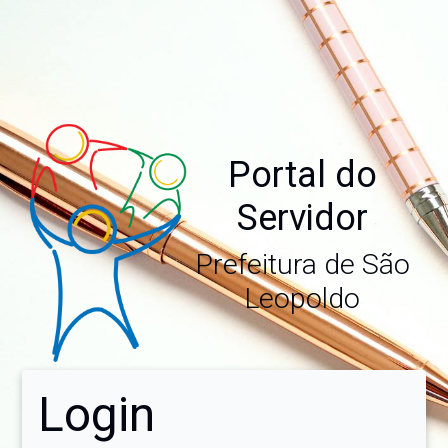
Portal do
Servidor
Prefeitura de São
Leopoldo
Login